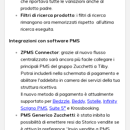
che riportava tutte le variazioni anche al
prodotto padre.
Filtri di ricerca prodotto
: i filtri di ricerca
rimangono ora memorizzati rispetto all’ultima
ricerca eseguita.
Integrazioni con software PMS
ZPMS Connector
: grazie al nuovo flusso
centralizzato sarà ancora più facile collegare i
principali PMS del gruppo Zucchetti a Tilby.
Potrai includerli nella schermata di pagamento e
abilitare l'addebito in camera dei servizi della tua
struttura ricettiva.
Il nuovo metodo di pagamento è attualmente
supportato per
Bedzzle
,
Beddy
,
5stelle
,
Infinity
Scrigno PMS
,
Suite 5°
e Krossbooking.
PMS Generico Zucchetti
: è stata inibita la
possibilità di emettere resi da Storico vendite se
è attiva la preference “Invio vendite a PMS