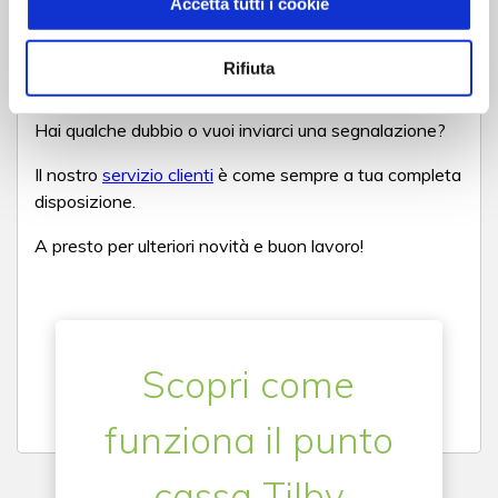
Accetta tutti i cookie
Cosa devo fare?
Nulla
: l'aggiornamento avverrà in automatico su tutti i
Rifiuta
dispositivi su cui utilizzi Tilby.
Hai qualche dubbio o vuoi inviarci una segnalazione?
Il nostro
servizio clienti
è come sempre a tua completa
disposizione.
A presto per ulteriori novità e buon lavoro!
Scopri come
funziona il punto
cassa Tilby