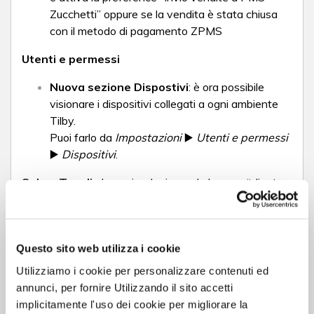
Zucchetti” oppure se la vendita è stata chiusa
con il metodo di pagamento ZPMS
Utenti e permessi
Nuova sezione Dispostivi
: è ora possibile
visionare i dispositivi collegati a ogni ambiente
Tilby.
Puoi farlo da
Impostazioni
▶️
Utenti e permessi
▶️
Dispositivi
.
Sala e Tavoli
: da oggi, selezionando la voce “cliente
arrivato” su un tavolo con prenotazione imminente,
viene creata una vendita con i dati della prenotazione
(cliente e coperti)
Questo sito web utilizza i cookie
Storico
: nella sezione
Prodotti eliminati
è stata
Utilizziamo i cookie per personalizzare contenuti ed
aggiunta una nuova colonna “Data di rimozione”
annunci, per fornire Utilizzando il sito accetti
implicitamente l'uso dei cookie per migliorare la
Nuovo modulo Prenotazioni
: