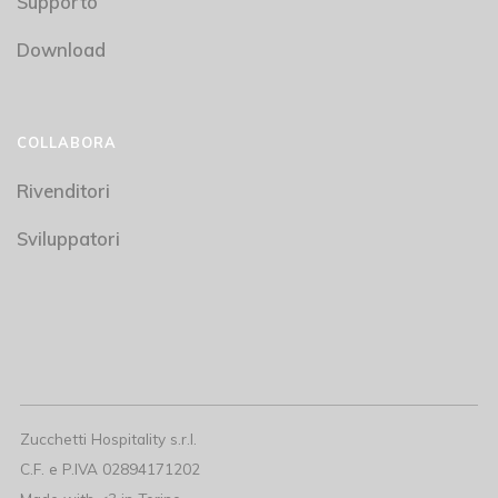
Supporto
Download
COLLABORA
Rivenditori
Sviluppatori
Zucchetti Hospitality s.r.l.
C.F. e P.IVA
02894171202