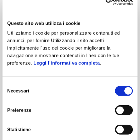
Questo sito web utilizza i cookie
Utilizziamo i cookie per personalizzare contenuti ed
annunci, per fornire Utilizzando il sito accetti
implicitamente l'uso dei cookie per migliorare la
navigazione e mostrare contenuti in linea con le tue
preferenze.
Leggi l'informativa completa
.
Selezione
Necessari
RISTORAZIONE
del
consenso
Come far comparire il tuo ristorante su
Preferenze
ChatGpt e Gemini. Guida alla GEO per
locali
Statistiche
Le intelligenze artificiali sono ormai in ogni ambito
della nostra vita: dalla creazione di immagini e video