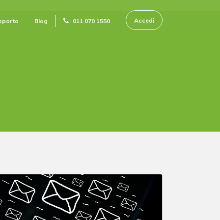
Accedi
pporto
Blog
011 070 1550