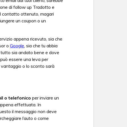
o email dai tuoi clienti, sarebbe
one di follow up Tradotto e
l contatto ottenuto, magari
ggiungere un coupon o un
servizio appena ricevuto, sia che
sor o
Google
, sia che tu abbia
e tutto sia andato bene e dove
e può essere una leva per
l vantaggio o lo sconto sarà
il o telefonico
per inviare un
 appena effettuata. In
uesto il messaggio non deve
archeggiare l’auto o come