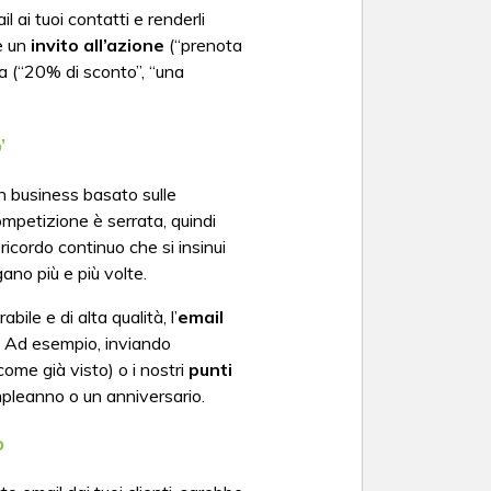
l ai tuoi contatti e renderli
re un
invito all’azione
(“prenota
la (“20% di sconto”, “una
’
un business basato sulle
competizione è serrata, quindi
ricordo continuo che si insinui
gano più e più volte.
ile e di alta qualità, l’
email
. Ad esempio, inviando
ome già visto) o i nostri
punti
ompleanno o un anniversario.
p