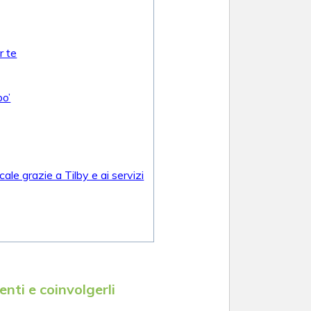
r te
po’
le grazie a Tilby e ai servizi
nti e coinvolgerli