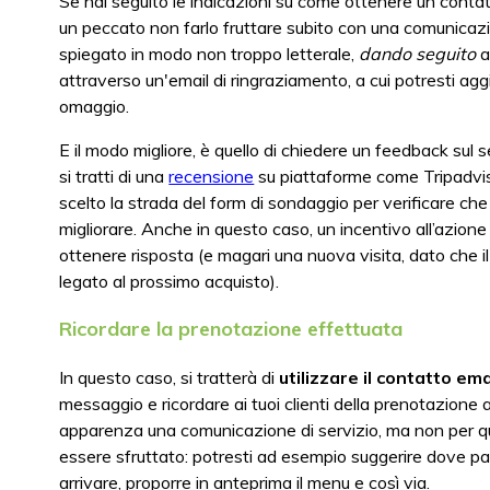
Se hai seguito le indicazioni su come ottenere un contatt
un peccato non farlo fruttare subito con una comunicazi
spiegato in modo non troppo letterale,
dando seguito
a
attraverso un'email di ringraziamento, a cui potresti a
omaggio.
E il modo migliore, è quello di chiedere un feedback sul 
si tratti di una
recensione
su piattaforme come Tripadvi
scelto la strada del form di sondaggio per verificare ch
migliorare. Anche in questo caso, un incentivo all’azion
ottenere risposta (e magari una nuova visita, dato che i
legato al prossimo acquisto).
Ricordare la prenotazione effettuata
In questo caso, si tratterà di
utilizzare il contatto ema
messaggio e ricordare ai tuoi clienti della prenotazione
apparenza una comunicazione di servizio, ma non per q
essere sfruttato: potresti ad esempio suggerire dove p
arrivare, proporre in anteprima il menu e così via.