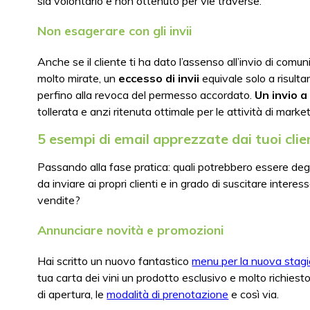
sia volontario e non ottenuto per vie traverse.
Non esagerare con gli invii
Anche se il cliente ti ha dato l’assenso all’invio di comun
molto mirate, un
eccesso di invii
equivale solo a risulta
perfino alla revoca del permesso accordato.
Un invio 
tollerata e anzi ritenuta ottimale per le attività di mar
5 esempi di email apprezzate dai tuoi client
Passando alla fase pratica: quali potrebbero essere deg
da inviare ai propri clienti e in grado di suscitare intere
vendite?
Annunciare novità e promozioni
Hai scritto un nuovo fantastico
menu per la nuova stag
tua carta dei vini un prodotto esclusivo e molto richiesto
di apertura, le
modalità di prenotazione
e così via.