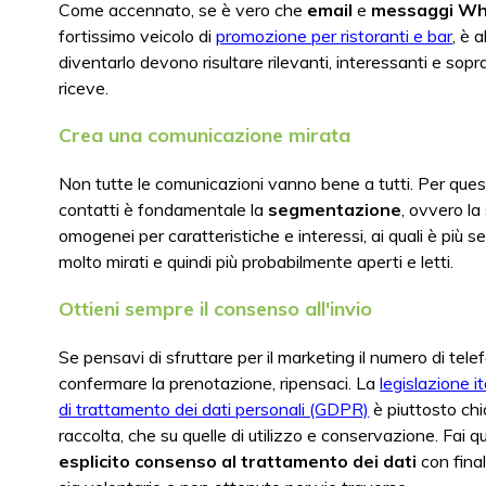
Come accennato, se è vero che
email
e
messaggi W
fortissimo veicolo di
promozione per ristoranti e bar
, è 
diventarlo devono risultare rilevanti, interessanti e sopra
riceve.
Crea una comunicazione mirata
Non tutte le comunicazioni vanno bene a tutti. Per questo
contatti è fondamentale la
segmentazione
, ovvero la
omogenei per caratteristiche e interessi, ai quali è più 
molto mirati e quindi più probabilmente aperti e letti.
Ottieni sempre il consenso all'invio
Se pensavi di sfruttare per il marketing il numero di telef
confermare la prenotazione, ripensaci. La
legislazione i
di trattamento dei dati personali (GDPR)
è piuttosto chia
raccolta, che su quelle di utilizzo e conservazione. Fai q
esplicito consenso al trattamento dei dati
con final