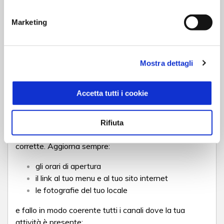
persone, ottenendo
punteggi e recensioni positive
.
Marketing
I 5 pilastri della strategia GEO per il tuo
ristorante
Mantieni le informazioni sulla tua attività
Mostra dettagli
corrette e coerenti
Accetta tutti i cookie
Orari assenti o sbagliati, menù e prezzi non aggiornati,
informazioni incoerenti: per
essere visibili nelle
risposte di ChatGpt
è necessario mantenere le
Rifiuta
informazioni sul tuo locale coerenti e soprattutto
corrette. Aggiorna sempre:
gli orari di apertura
il link al tuo menu e al tuo sito internet
le fotografie del tuo locale
e fallo in modo coerente tutti i canali dove la tua
attività è presente: