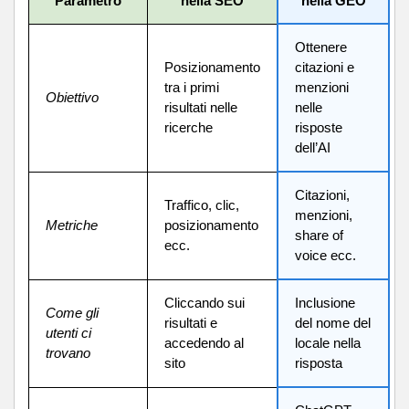
Parametro
nella SEO
nella GEO
Ottenere
Posizionamento
citazioni e
tra i primi
menzioni
Obiettivo
risultati nelle
nelle
ricerche
risposte
dell’AI
Citazioni,
Traffico, clic,
menzioni,
Metriche
posizionamento
share of
ecc.
voice ecc.
Cliccando sui
Inclusione
Come gli
risultati e
del nome del
utenti ci
accedendo al
locale nella
trovano
sito
risposta