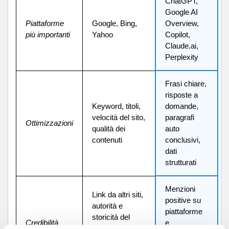
ChatGPT,
Google AI
Piattaforme
Google, Bing,
Overview,
più importanti
Yahoo
Copilot,
Claude.ai,
Perplexity
Frasi chiare,
risposte a
Keyword, titoli,
domande,
velocità del sito,
paragrafi
Ottimizzazioni
qualità dei
auto
contenuti
conclusivi,
dati
strutturati
Menzioni
Link da altri siti,
positive su
autorità e
piattaforme
storicità del
Credibilità
e
dominio,