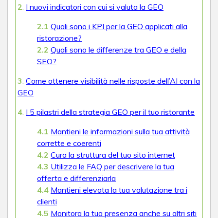
2
.
I nuovi indicatori con cui si valuta la GEO
2.1
Quali sono i KPI per la GEO applicati alla
ristorazione?
2.2
Quali sono le differenze tra GEO e della
SEO?
3
.
Come ottenere visibilità nelle risposte dell’AI con la
GEO
4
.
I 5 pilastri della strategia GEO per il tuo ristorante
4.1
Mantieni le informazioni sulla tua attività
corrette e coerenti
4.2
Cura la struttura del tuo sito internet
4.3
Utilizza le FAQ per descrivere la tua
offerta e differenziarla
4.4
Mantieni elevata la tua valutazione tra i
clienti
4.5
Monitora la tua presenza anche su altri siti