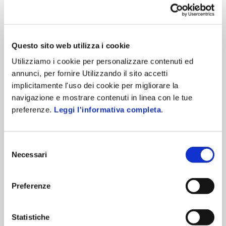
communities
credibilità degli
con alta
autori
credibilità
Questo sito web utilizza i cookie
Utilizziamo i cookie per personalizzare contenuti ed
Come ottenere visibilità nelle risposte
annunci, per fornire Utilizzando il sito accetti
dell’AI con la GEO
implicitamente l'uso dei cookie per migliorare la
navigazione e mostrare contenuti in linea con le tue
Per
creare contenuti ottimizzati per la GEO
è
preferenze.
Leggi l'informativa completa
.
importante:
pubblicare informazioni coerenti e aggiornate
Selezione
mantenere una struttura di semplice lettura
Necessari
del
redigere paragrafi “auto consistenti” che
consenso
rispondano rapidamente alle domande degli
Preferenze
utenti.
Citazioni e menzioni sono più probabili quando anche
Statistiche
su forum e siti esterni il locale viene menzionato dalle